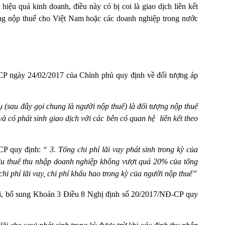
iệu quả kinh doanh, điều này có bị coi là giao dịch liên kết
ng nộp thuế cho Việt Nam hoặc các doanh nghiệp trong nước
P ngày 24/02/2017 của Chính phủ quy định về đối tượng áp
ụ (sau đây gọi chung là
người nộp thuế) là đối tượng nộp thuế
 có phát sinh giao dịch với các bên có quan hệ liên kết theo
CP quy định:
“ 3. Tổng chi phí lãi vay phát sinh trong kỳ của
hịu thuế thu nhập doanh nghiệp không vượt quá 20% của tổng
hi phí lãi vay, chi phí khấu hao trong kỳ của người nộp thuế”
i, bổ sung Khoản 3 Điều 8 Nghị định số 20/2017/NĐ-CP quy