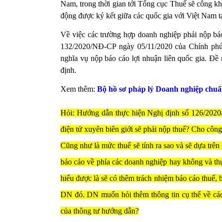
Nam, trong thời gian tới Tổng cục Thuế sẽ công khai
động được ký kết giữa các quốc gia với Việt Nam t
Về việc các trường hợp doanh nghiệp phải nộp bá
132/2020/NĐ-CP ngày 05/11/2020 của Chính phủ 
nghĩa vụ nộp báo cáo lợi nhuận liên quốc gia. Đề
định.
Xem thêm:
Bộ hồ sơ pháp lý Doanh nghiệp chuẩ
Hỏi: Hướng dẫn thực hiện Nghị định số 126/2020
điện tử xuyên biên giới sẽ phải nộp thuế? Cho công 
Cũng như là mức thuế sẽ tính ra sao và sẽ dựa tr
báo cáo về phía các doanh nghiệp hay không và th
hiểu được là sẽ có thêm trách nhiệm báo cáo thuế, bá
DN đó. DN muốn hỏi thêm thông tin cụ thể về các 
của thông tư hướng dẫn?