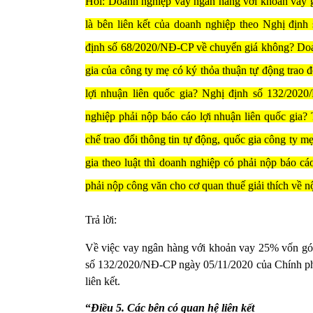
Hỏi: Doanh nghiệp vay ngân hàng với khoản vay g
là bên liên kết của doanh nghiệp theo Nghị đị
định số 68/2020/NĐ-CP về chuyển giá không? Doanh
gia của công ty mẹ có ký thỏa thuận tự động trao 
lợi nhuận liên quốc gia? Nghị định số 132/2020
nghiệp phải nộp báo cáo lợi nhuận liên quốc gia
chế trao đổi thông tin tự động, quốc gia công ty 
gia theo luật thì doanh nghiệp có phải nộp báo 
phải nộp công văn cho cơ quan thuế giải thích về 
Trả lời:
Về việc vay ngân hàng với khoản vay 25% vốn gó
số 132/2020/NĐ-CP ngày 05/11/2020 của Chính phủ
liên kết.
“
Điều 5. Các bên có quan hệ liên kết