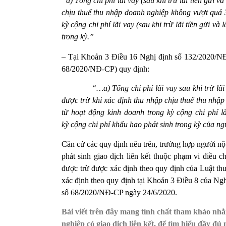
“a) Tổng chi phí lãi vay (sau khi trừ lãi tiền gửi v
chịu thuế thu nhập doanh nghiệp không vượt quá 
kỳ cộng chi phí lãi vay (sau khi trừ lãi tiền gửi và
trong kỳ.”
– Tại Khoản 3 Điều 16 Nghị định số 132/2020/NĐ
68/2020/NĐ-CP) quy định:
“…a)
Tổng chi phí lãi vay sau khi trừ lã
được trừ khi xác định thu nhập chịu thuế thu nh
từ hoạt động kinh doanh
trong kỳ
cộng chi phí lã
kỳ cộng chi phí khấu hao phát sinh trong kỳ của n
Căn cứ các quy định nêu trên, trường hợp người nộp
phát sinh giao dịch liên kết thuộc phạm vi điều 
được trừ được xác định theo quy định của Luật t
xác định theo quy định tại Khoản 3 Điều 8 của Ng
số 68/2020/NĐ-CP ngày 24/6/2020.
Bài viết trên đây mang tính chất tham khảo nhằ
nghiệp có giao dịch liên kết, để tìm hiểu đầy đ