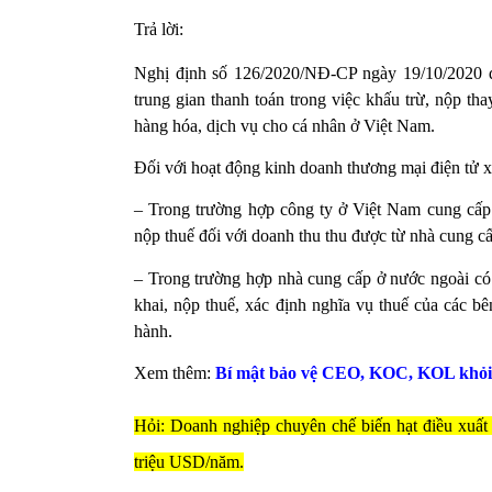
Trả lời:
Nghị định số 126/2020/NĐ-CP ngày 19/10/2020 q
trung gian thanh toán trong việc khấu trừ, nộp t
hàng hóa, dịch vụ cho cá nhân ở Việt Nam.
Đối với hoạt động kinh doanh thương mại điện tử x
– Trong trường hợp công ty ở Việt Nam cung cấp 
nộp thuế đối với doanh thu thu được từ nhà cung cấ
– Trong trường hợp nhà cung cấp ở nước ngoài có
khai, nộp thuế, xác định nghĩa vụ thuế của các b
hành.
Xem thêm:
Bí mật bảo vệ CEO, KOC, KOL khỏi 
Hỏi: Doanh nghiệp chuyên chế biến hạt điều xuất 
triệu USD/năm.