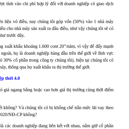
ợc tính vào chi phí hợp lý đối với doanh nghiệp có giao dịch
ên liệu vỏ điều, nay chúng tôi góp vốn (50%) vào 1 nhà máy
iều cho nhà máy sản xuất ra dầu điều, như vậy chúng tôi sẽ có
như trước đây.
ợng xuất khẩu khoảng 1.600 cont 20”/năm, vì vậy để đẩy mạnh
 ngoài, họ là doanh nghiệp hàng đầu trên thế giới về lĩnh vực
 30% cổ phần trong công ty chúng tôi), hiện tại chúng tôi có
y, thông qua họ xuất khẩu ra thị trường thế giới.
ệp thời 4.0
có giá ngang bằng hoặc cao hơn giá thị trường cùng thời điểm
 kết không? Và chúng tôi có bị khống chế trần mức lãi vay theo
/2020/NĐ-CP không?
 là các doanh nghiệp đang liên kết với nhau, nắm giữ cổ phần