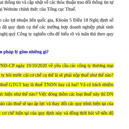
 thông tin và cập nhật về các thỏa thuận trao đổi thông tin tự
ại Website chính thức của Tổng cục Thuế.
o cáo lợi nhuận liên quốc gia, Khoản 5 Điều 18 Nghị định số
đã quy định cụ thể các trường hợp doanh nghiệp phát sinh
 nghị quý Công ty nghiên cứu để hiểu rõ và tuân thủ theo quy
n pháp lý gồm những gì?
/NĐ-CP ngày 19/10/2020 về yêu cầu các công ty thương mại
ty hỏi trước cái cơ chế cụ thể là sẽ phải nộp thuế như thế nào?
ên thuế GTGT hay là thuế TNDN hay cả hai? Và có trách nhiệm
ực hiện như thế nào? Việc đóng thêm các loại thuế này thì DN
o cáo thuế sẽ tạo áp lực và thay đổi các quy trình hiện tại của
cơ chế hiện tại của quy định này và đồng thời hỏi về tiến độ