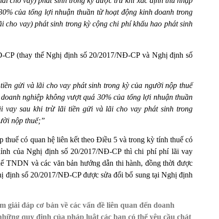
à lãi cho vay) phát sinh trong kỳ được trừ khi xác định thu nhập
30% của tổng lợi nhuận thuần từ hoạt động kinh doanh trong
 lãi cho vay) phát sinh trong kỳ cộng chi phí khấu hao phát sinh
-CP (thay thế Nghị định số 20/2017/NĐ-CP và Nghị định số
i tiền gửi và lãi cho vay phát sinh trong kỳ của người nộp thuế
ập doanh nghiệp không vượt quá 30% của tổng lợi nhuận thuần
i vay sau khi trừ lãi tiền gửi và lãi cho vay phát sinh trong
gười nộp thuế;”
 thuế có quan hệ liên kết theo Điều 5 và trong kỳ tính thuế có
chỉnh của Nghị định số 20/2017/NĐ-CP thì chi phí phí lãi vay
huế TNDN và các văn bản hướng dẫn thi hành, đồng thời được
hị định số 20/2017/NĐ-CP được sửa đổi bổ sung tại Nghị định
m giải đáp cơ bản về các vấn đề liên quan đến doanh
ủ những quy định của pháp luật các bạn có thể yêu cầu chát