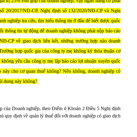
iá trị 25% vốn góp của doanh nghiệp, vậy ngân hàng có phải
nh số 20/2017/NĐ-CP, Nghị định số 132/2020/NĐ-CP và Nghị
 nghiệp tra cứu, tìm hiểu thông tin ở đâu để biết được quốc
đổi thông tin tự động để doanh nghiệp không phải nộp báo cáo
/NĐ-CP về giao dịch liên kết, những trường hợp nào doanh
? Trường hợp quốc gia của công ty mẹ không ký thỏa thuận cơ
mẹ không yêu cầu công ty mẹ lập báo cáo lợi nhuận xuyên quốc
cáo này cho cơ quan thuế không? Nếu không, doanh nghiệp có
nội dung này không?
p của Doanh nghiệp, theo Điểm d Khoản 2 Điều 5 Nghị định
 quy định về quản lý thuế đối với doanh nghiệp có giao dịch