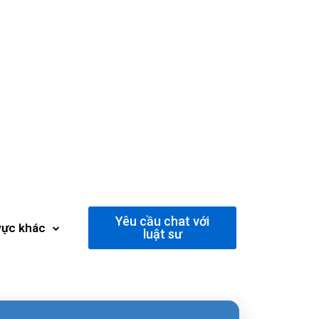
Yêu cầu chat với
vực khác
luật sư